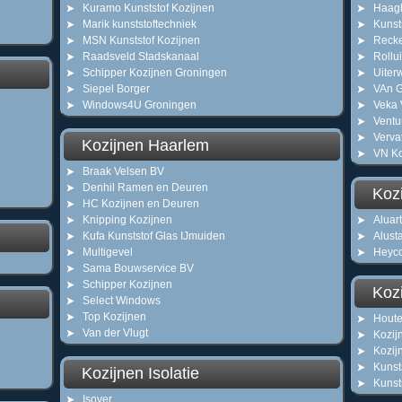
Kuramo Kunststof Kozijnen
Haagl
Marik kunststoftechniek
Kunst
MSN Kunststof Kozijnen
Recke
Raadsveld Stadskanaal
Rollu
Schipper Kozijnen Groningen
Uiter
Siepel Borger
VAn 
Windows4U Groningen
Veka 
Ventu
Verva
Kozijnen Haarlem
VN Ko
Braak Velsen BV
Denhil Ramen en Deuren
Kozi
HC Kozijnen en Deuren
Knipping Kozijnen
Aluart
Kufa Kunststof Glas IJmuiden
Alust
Multigevel
Heyc
Sama Bouwservice BV
Schipper Kozijnen
Kozi
Select Windows
Top Kozijnen
Houte
Van der Vlugt
Kozij
Kozij
Kunst
Kozijnen Isolatie
Kunsts
Isover