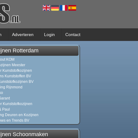
n
Adverteren
Login
Contact
ijnen Rotterdam
hout KOM
zijnen Meester
r Kunststofkozijnen
ns Kunststoffen BV
unststofkozijnen BV
ing Rijnmond
ko
arant
r Kunststofkozijnen
& Paul
ng Deuren en Kozijnen
ws en Trends BV
ijnen Schoonmaken