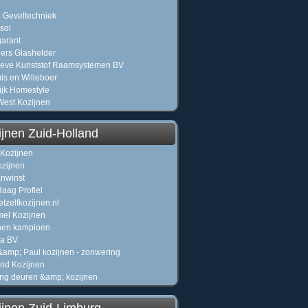
 Geveltechniek
sol
arant
ers Glashelder
eve Kunststof Raamsystemen BV
uis en Willeboer
jk Homestyle
West Kozijnen
ijnen Zuid-Holland
 Kozijnen
zijnen
nwinst
aag Profiel
tzelfkozijnen.nl
el Kozijnen
nen kampioen
ma BV
&amp; Paul kozijnen - zonwering
and Kozijnen
ng deuren &amp; kozijnen