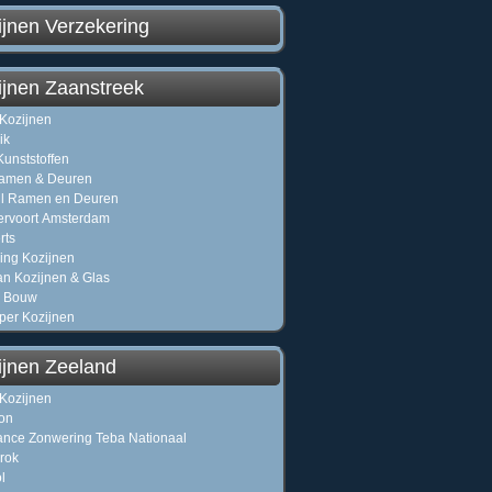
ijnen Verzekering
ijnen Zaanstreek
Kozijnen
ik
unststoffen
Ramen & Deuren
l Ramen en Deuren
rvoort Amsterdam
rts
ing Kozijnen
n Kozijnen & Glas
l Bouw
per Kozijnen
ijnen Zeeland
Kozijnen
on
nce Zonwering Teba Nationaal
rok
l