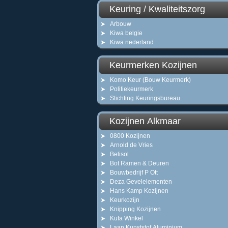
Keuring / Kwaliteitszorg
Arbouw
Kiwa belgie
Kiwa nederland
Keurmerken Kozijnen
Komo Keur (Bouw Keurmerk)
Politiekeurmerk
Stichting Keuringsbureau
Kozijnen Alkmaar
0800 Kozijnen
Arnold de Vries
Belisol
Bot Ramen & Deuren
Bouwbedrijf P Ott
Deza Gevelelementen
Hans Kamp Kozijnen
Keurkozijn
Knipping Kozijnen
Kufa Winkel
Laan Kunststof Aluminium