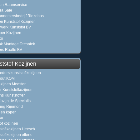
en Raamservice
ra Sale
annemersbedrijf Riezebos
en Kunststof Kozijnen
erk Kunststof BV
per Kozijnen
ko
k Montage Techniek
rs Raalte BV
ststof Kozijnen
eders kunststof kozijnen
hout KOM
zijnen Meester
r Kunststofkozijnen
ns Kunststoffen
ozijn de Specialist
ing Rijnmond
nen kopen
ko
of kozijnen
stof kozijnen Heesch
tof kozijnen offerte