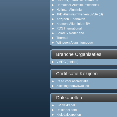
H&ouml;rmann Nederland BV
Hamacher Aluminiumtechniek
Hollman Aluminium
JVD Aluminiumwerken BVBA (B)
Kozijnen Eindhoven
Kremers Alluminium BV
RDS International
Solarlux Nederland
Thermal
Wijnveen Aluminiumbouw
Branche Organisaties
VMRG (metaal)
Certificatie Kozijnen
Raad voor accreditatie
Stichting bouwkwaliteit
Dakkapellen
BM dakkapel
Dakkapel.com
Klok dakkapellen