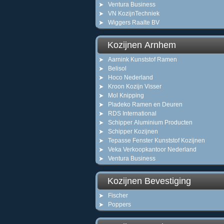
Ventura Business
VN KozijnTechniek
Wiggers Raalte BV
Kozijnen Arnhem
Aarnink Kunststof Ramen
Belisol
Hoco Nederland
Kroon Kozijn Visser
Mol Knipping
Pladeko Ramen en Deuren
RDS International
Schipper Aluminium Producten
Schipper Kozijnen
Tepasse Fenster Kunststof Kozijnen
Veka Verkoopkantoor Nederland
Ventura Business
Kozijnen Bevestiging
Fischer
Poppers