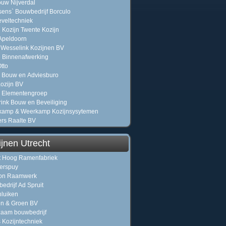
uw Nijverdal
ens` Bouwbedrijf Borculo
veltechniek
 Kozijn Twente Kozijn
Apeldoorn
Wesselink Kozijnen BV
 Binnenafwerking
tto
 Bouw en Adviesburo
Kozijn BV
 Elementengroep
rink Bouw en Beveiliging
kamp & Weerkamp Kozijnsysytemen
rs Raalte BV
jnen Utrecht
't Hoog Ramenfabriek
erspuy
on Raamwerk
edrijf Ad Spruit
nluiken
n & Groen BV
aam bouwbedrijf
 Kozijntechniek