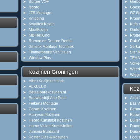
Borger VOF
Gerbo
Isopro
Gooss
JTB Montage
GZ Ge
Knipping
Kroon
Kwaliteit Kozijn
Kufa 
MaatKozijn
Oude 
MB Het Gooi
Proge
Ramen en Deuren Denhil
Rob O
Smienk Montage Techniek
Serku
Timmerbedrijf Van Dalen
Ster 
Window Plus
TEHA
Volke
Weer
Kozijnen Groningen
Wigge
Albru Kozijntechniek
ALKULUX
Kozi
Betaalbarekozijnen.nl
Bouwbedrijf Arie Pool
A op 
Feikens Montage
Bas V
Garant Kozijnen
Berm
Harryvan Kozijnen
Bouwb
Hepro Kunststof Kozijnen
Buite
Home Vision Kunststoffen
Dame
Jansma Burdaard
Duurz
Koster Glas & Kozijnen
Focus