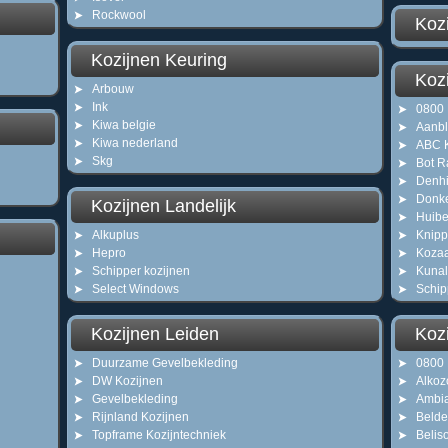
Rockwool
Koz
Kozijnen Keuring
Koz
Arbouw
Ink
0800 
Kiwa belgie
Aanbl
Kiwa nederland
ABC K
Skg
Bot 
Denhi
Donke
Kozijnen Landelijk
Huibe
Alkuplus
Knipp
Hepro
Kozaa
Schipper kozijnen
Kuna
Select Windows
Schip
Kozijnen Leiden
Koz
Duurzame Gevelbekleding
0800 
DW Kozijnen
Alkoz
Gevelbekleding
Ambia
Rijnland Kozijnen
Belde
Topframe Kozijntechniek
Beliso