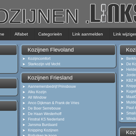
OZIJNEN
.
me
Alfabet
Categorieën
Link aanmelden
Link wijzige
Kozijnen Flevoland
Koz
Kozijncomfort
Berk
Starkozijn v/d Vecht
De Ko
Helde
Jorde
Kozijnen Friesland
KBZ K
Knipp
Aannemersbedrijf Prinsbouw
Kuge
Alku Kozijn
MaatG
All Window
Mulde
Anco Dijkman & Frank de Vries
Paul 
De Boer Serrebouw
Smali
De Haan Westerhoff
Windo
Finstral KS Nederland
Jansma Burdaard
Knipping Kozijnen
Koz
Rolluiken te koop