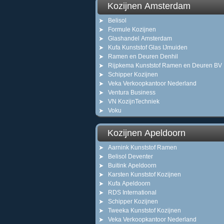
Kozijnen Amsterdam
Belisol
Formule Kozijnen
Glashandel Amsterdam
Kufa Kunststof Glas IJmuiden
Ramen en Deuren Denhil
Rijpkema Kunststof Ramen en Deuren BV
Schipper Kozijnen
Veka Verkoopkantoor Nederland
Ventura Business
VN KozijnTechniek
Voku
Kozijnen Apeldoorn
Aarnink Kunststof Ramen
Belisol Deventer
Buitink Apeldoorn
Karsten Kunststof Kozijnen
Kufa Apeldoorn
RDS International
Schipper Kozijnen
Tweeka Kunststof Kozijnen
Veka Verkoopkantoor Nederland