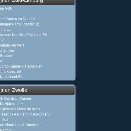
ijnen Zuid-Limburg
mo VOF
l
ers Ramen en Deuren
oningen Ramenbedrijf (B)
d glas
brekers Kunststof Kozijnen BV
 BV
ntage Partners
d Spijker
Service
ns
carbo Kunststof Ramen BV
rs Kunststof
 Nederland BV
ijnen Zwolle
nk Kunststof Ramen
 Kozijntechniek
Dijkman & Frank de Vries
Riezebos Aannemingsbedrijf BV
ol Tuk
jes Aluminium & Kunststof
llecate