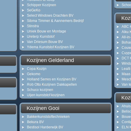
Schipper Kozijnen
Schoo
SeGeKo
Select Windows Drachten BV
Kozi
Sibma Timmer & Aannemers Bedrijf
Stinstra
ABC K
Uniek Bouw en Montage
Alku 
Ureterp Kunststof
All-i
Van Driesum Bouw BV
Boha
Ydema Kunststof Kozijnen BV
Couw
Cuype
DCT K
Kozijnen Gelderland
Winda
Copa Kozijn
Lealt
Gekomo
Maas 
Holland Serres en Kozijnen BV
Mesch
Rob Otto Kozijnen Dakkapellen
Van I
Schuco kozijnen
Uijen kunststof kozijnen
Koz
Ahuis
Kozijnen Gooi
Beliso
Bakkerkunststoftechnieken
Bouwg
Bekura BV
Conti
Bestisol Harderwijk BV
ELN K