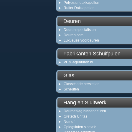
Polyester dakkapellen
Ruiter Dakkapellen
Deuren
Deuren specialisten
Deuren.com
Luxueuze voordeuren
Fabrikanten Schuifpuien
VDM-agenturen.nl
Glas
Glasschade herstellen
Scheuten
Hang en Sluitwerk
Deurbeslag binnendeuren
Gretsch Unitas
Nemef
Oplegsloten slotsafe