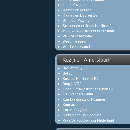
Luten Kozijnen
Ramen en deuren
Ramen en Deuren Denhil
Schipper Kozijnen
Schooneman Kroon Kozijn vof
Veka Verkoopkantoor Nederland
VN KozijnTechniek
West Friesland
Windak dakkapel
Kozijnen Amersfoort
Bas Verspuy
Belisol
Bestisol Harderwijk BV
Borger VOF
Gebr Purr Kunststof Kozijnen BV
Ger Wanders GmbH
Karsten Kunststof Kozijnen
Keurkozijn
Kokall Kozijnen
Niels Mons Dakkapellen
Veka Verkoopkantoor Nederland