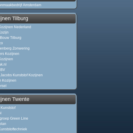
nmaakbedrijf Amsterdam
jnen Tilburg
ozijnen Nederland
Kozijn
n-Bouw Tilburg
co
enberg Zonwering
rs Kozijnen
ozijnen
k.nl
i BV
Jacobs Kunststof Kozijnen
 Kozijnen
ersel
ijnen Twente
 Kunststof
l
roep Green Line
plan
unststoftechniek