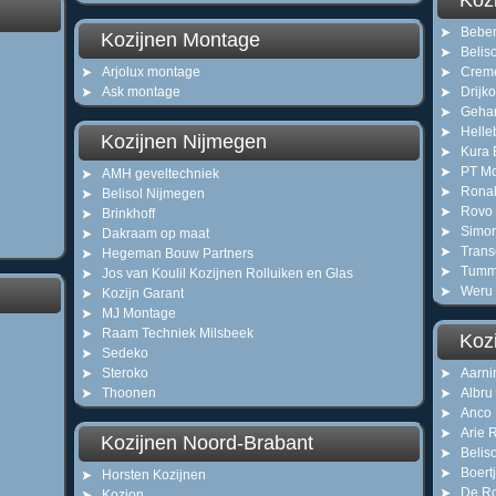
Koz
Bebe
Kozijnen Montage
Beliso
Arjolux montage
Crem
Ask montage
Drijk
Gehar
Helle
Kozijnen Nijmegen
Kura
PT Mo
AMH geveltechniek
Ronal
Belisol Nijmegen
Rovo 
Brinkhoff
Simo
Dakraam op maat
Trans
Hegeman Bouw Partners
Tumme
Jos van Koulil Kozijnen Rolluiken en Glas
Weru
Kozijn Garant
MJ Montage
Raam Techniek Milsbeek
Koz
Sedeko
Steroko
Aarni
Thoonen
Albru
Anco 
Arie 
Kozijnen Noord-Brabant
Belis
Boert
Horsten Kozijnen
De Ro
Kozion