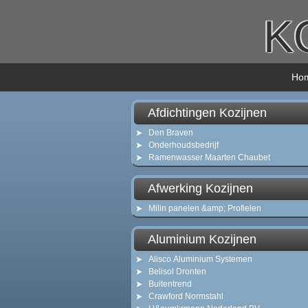
K
Ho
Afdichtingen Kozijnen
Den Braven
Onderhoudsbedrijf
Ramenwasser Maarten Chaubet
Afwerking Kozijnen
Milin panelen &amp; Profielen
Aluminium Kozijnen
Alisco Aluminium Systemen
Belisol Dronten
Buitentrend
Crawford Normstahl