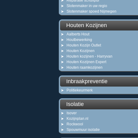
Reparatie schuifpui
Slotenmaker in uw regio
Slotenmaker spoed Nijmegen
Houten Kozijnen
Aalberts Hout
Houtbewerking
Houten Kozijn Outlet
Houten Kozijnen
Houten kozijnen - Harryvan
Houten Kozijnen Expert
Houten raamkozijnen
Inbraakpreventie
Politiekeurmerk
Isolatie
Isover
Kozijnplan.nl
Rockwool
Spouwmuur isolatie