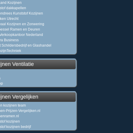
and Kozijnen
stof dakkapellen
ndrees Kunststof Kozijnen
iken Utrecht
waal Kozijnen en Zonwering
Gessel Ramen en Deuren
Verkoopkantoor Nederland
ra Business
t Schildersbedrijf en Glashandel
zijnTechniek
jnen Ventilatie
a
op
jnen Vergelijken
n kozijnen team
nen-Prijzen-Vergelijken.nl
nenramen.nl
stof kozijnen
tof kozijnen bedrijf