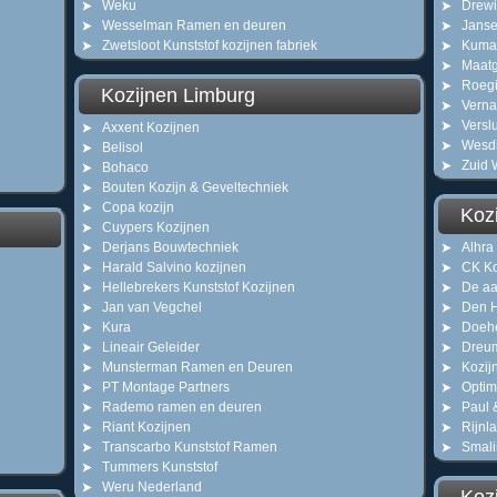
Weku
Drewi
Wesselman Ramen en deuren
Janse
Zwetsloot Kunststof kozijnen fabriek
Kuma
Maatg
Roegi
Kozijnen Limburg
Verna
Versl
Axxent Kozijnen
Wesdi
Belisol
Zuid 
Bohaco
Bouten Kozijn & Geveltechniek
Copa kozijn
Koz
Cuypers Kozijnen
Derjans Bouwtechniek
Alhra
Harald Salvino kozijnen
CK Ko
Hellebrekers Kunststof Kozijnen
De aa
Jan van Vegchel
Den H
Kura
Doehe
Lineair Geleider
Dreum
Munsterman Ramen en Deuren
Kozij
PT Montage Partners
Opti
Rademo ramen en deuren
Paul 
Riant Kozijnen
Rijnl
Transcarbo Kunststof Ramen
Smali
Tummers Kunststof
Weru Nederland