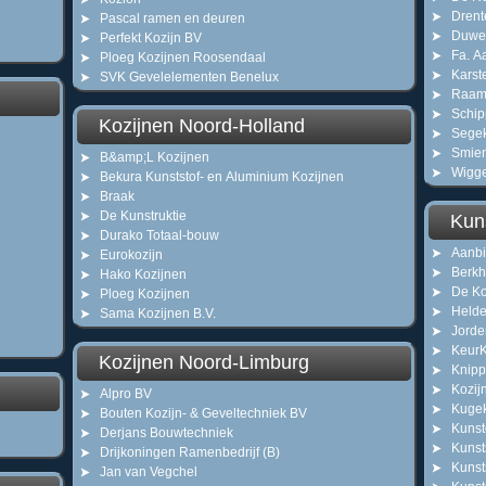
Drent
Pascal ramen en deuren
Duwe
Perfekt Kozijn BV
Fa. A
Ploeg Kozijnen Roosendaal
Karst
SVK Gevelelementen Benelux
Raamw
Schip
Kozijnen Noord-Holland
Sege
Smien
B&amp;L Kozijnen
Wigge
Bekura Kunststof- en Aluminium Kozijnen
Braak
De Kunstruktie
Kun
Durako Totaal-bouw
Aanbi
Eurokozijn
Berk
Hako Kozijnen
De Ko
Ploeg Kozijnen
Helde
Sama Kozijnen B.V.
Jorde
KeurK
Kozijnen Noord-Limburg
Knipp
Kozij
Alpro BV
Kuge
Bouten Kozijn- & Geveltechniek BV
Kunst
Derjans Bouwtechniek
Kunst
Drijkoningen Ramenbedrijf (B)
Kunsts
Jan van Vegchel